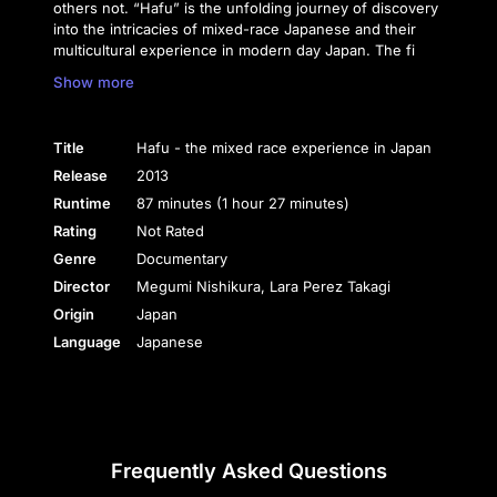
others not. “Hafu” is the unfolding journey of discovery
into the intricacies of mixed-race Japanese and their
multicultural experience in modern day Japan. The fi
Show more
Title
Hafu - the mixed race experience in Japan
Release
2013
Runtime
87 minutes (1 hour 27 minutes)
Rating
Not Rated
Genre
Documentary
Director
Megumi Nishikura, Lara Perez Takagi
Origin
Japan
Language
Japanese
Frequently Asked Questions