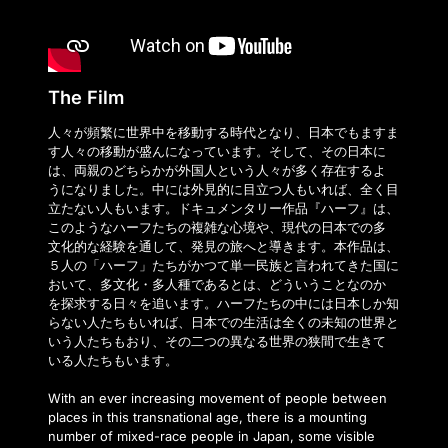
The Film
人々が頻繁に世界中を移動する時代となり、日本でもますま
す人々の移動が盛んになって­います。そして、その日本に
は、両親のどちらかが外国人という人々が多く存在するよ
う­になりました。中には外見的に目立つ人もいれば、全く目
立たない人もいます。ドキュメ­ンタリー作品『ハーフ』は、
このようなハーフたちの複雑な心境や、現代の日本での多
文­化的な経験を通して、発見の旅へと導きます。本作品は、
５人の「ハーフ」たちがかつて­単一民族と言われてきた国に
おいて、多文化・多人種であるとは、どういうことなのか
を­探求する日々を追います。ハーフたちの中には日本しか知
らない人たちもいれば、日本で­の生活は全くの未知の世界と
いう人たちもおり、その二つの異なる世界の狭間で生きて
い­る人たちもいます。
With an ever increasing movement of people between
places in this transnational age, there is a mounting
number of mixed-race people in Japan, some visible